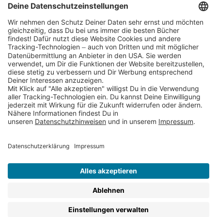
Partnerprogramm (Affiliate)
Folge uns auf
* Versandkostenfrei ab 9,00 € Bestellwert innerhalb
Deutschlands
** Lieferzeit 1-3 Werktage innerhalb Deutschlands
Thienemann-Esslinger Verlag GmbH, Blumenstraße 36, D-70182
Stuttgart
BESTELLUNG WIDERRUFEN