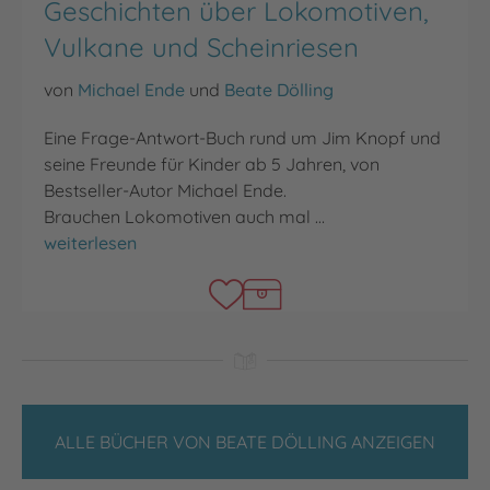
Geschichten über Lokomotiven,
Vulkane und Scheinriesen
von
Michael Ende
und
Beate Dölling
Eine Frage-Antwort-Buch rund um Jim Knopf und
seine Freunde für Kinder ab 5 Jahren, von
Bestseller-Autor Michael Ende.
Brauchen Lokomotiven auch mal …
Jim Knopf findet's raus - Geschichten über Lokomotiv
weiterlesen
ALLE BÜCHER VON BEATE DÖLLING ANZEIGEN