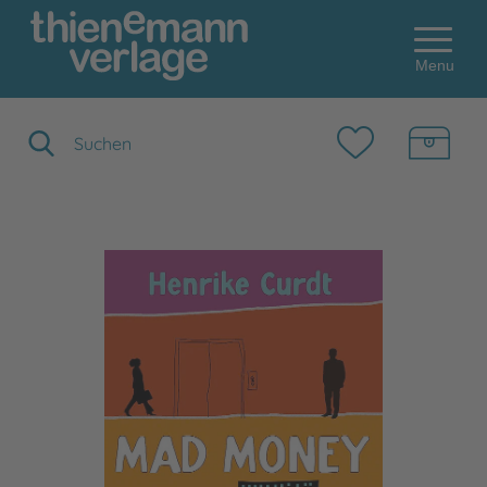
Menu
Suchbegriff eingeben