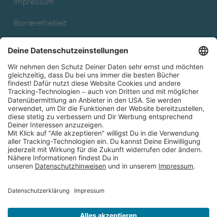
Impressum
Barrierefreiheit
Cookies
Partnerprogramm (Affiliate)
Folge uns auf
* Versandkostenfrei ab 9,00 € Bestellwert innerhalb
Deutschlands
** Lieferzeit 1-3 Werktage innerhalb Deutschlands
Thienemann-Esslinger Verlag GmbH, Blumenstraße 36, D-70182
Stuttgart