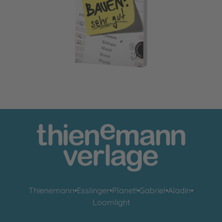
Scheiße bauen: sehr gut
Thienemann
•
Esslinger
•
Planet!
•
Gabriel
•
Aladin
•
Loomlight