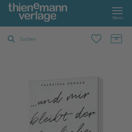
Menu
Suchbegriff eingeben