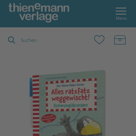
Menu
Suchbegriff eingeben