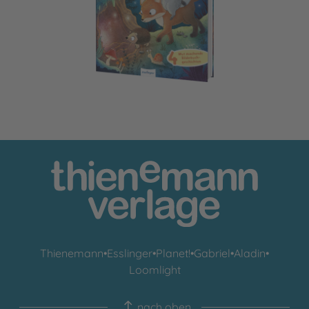
Gemeinsam sind wir bärenstark
Thienemann
•
Esslinger
•
Planet!
•
Gabriel
•
Aladin
•
Loomlight
nach oben