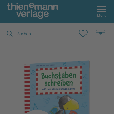
Menu
Suchbegriff eingeben