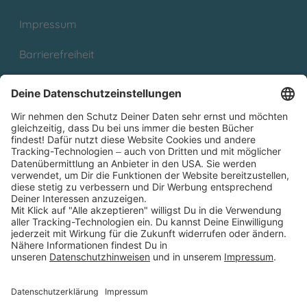
Impressum
Barrierefreiheit
Cookies
Partnerprogramm (Affiliate)
Folge uns auf
* Versandkostenfrei ab 9,00 € Bestellwert innerhalb
Deutschlands
** Lieferzeit 1-3 Werktage innerhalb Deutschlands
Thienemann-Esslinger Verlag GmbH, Blumenstraße 36, D-70182