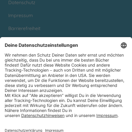
Datenschutz
Impressum
Barrierefreiheit
Cookies
Partnerprogramm (Affiliate)
Folge uns auf
* Versandkostenfrei ab 9,00 € Bestellwert innerhalb
Deutschlands
** Lieferzeit 1-3 Werktage innerhalb Deutschlands
Thienemann-Esslinger Verlag GmbH, Blumenstraße 36, D-70182