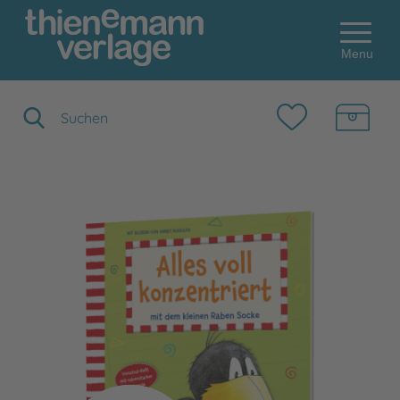
Menu
Suchbegriff eingeben