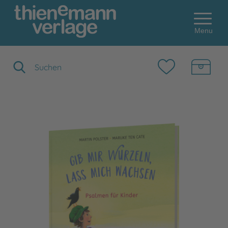
Menu
Suchbegriff eingeben