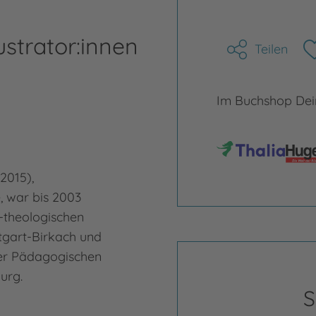
ustrator:innen
Teilen
Im Buchshop Dein
-2015),
, war bis 2003
-theologischen
tgart-Birkach und
er Pädagogischen
urg.
S