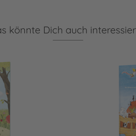
s könnte Dich auch interessie
ife
Dein kleiner Begleiter: M