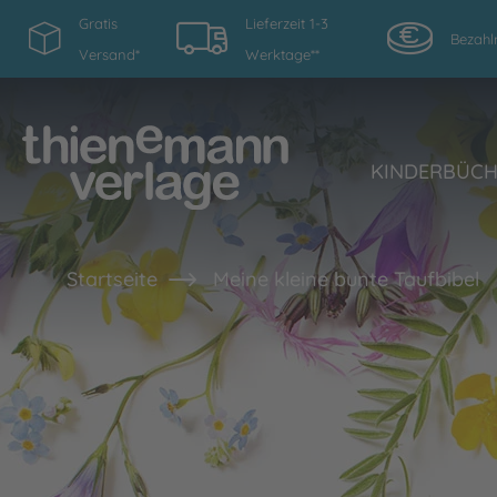
Gratis
Lieferzeit 1-3
Bezahl
Versand*
Werktage**
KINDERBÜC
Startseite
Meine kleine bunte Taufbibel