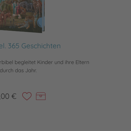
el. 365 Geschichten
Dein
bibel begleitet Kinder und ihre Eltern
Formgest
durch das Jahr.
,00 €