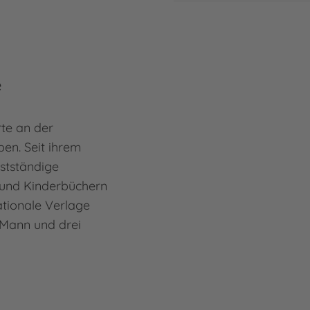
e
rte an der
en. Seit ihrem
bstständige
r- und Kinderbüchern
ationale Verlage
m Mann und drei