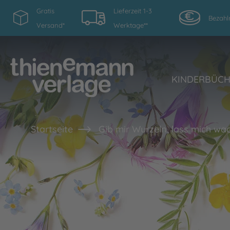
Gratis
Lieferzeit 1-3
Bezahl
Versand*
Werktage**
KINDERBÜC
Startseite
Gib mir Wurzeln, lass mich wa