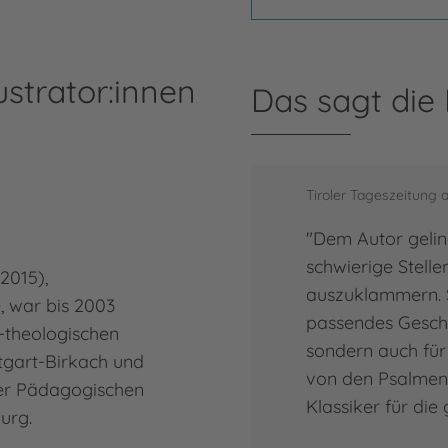
ustrator:innen
Das sagt die
Tiroler Tageszeitung 
"Dem Autor gelin
schwierige Stelle
-2015),
auszuklammern. So
, war bis 2003
passendes Gesch
-theologischen
sondern auch für
tgart-Birkach und
von den Psalmen 
er Pädagogischen
Klassiker für die
urg.