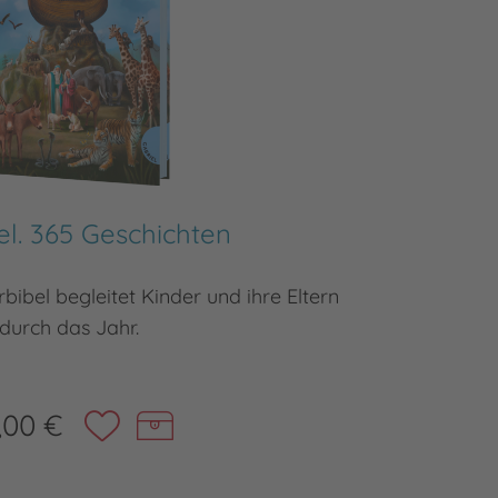
el. 365 Geschichten
Dei
bibel begleitet Kinder und ihre Eltern
Die bibli
durch das Jahr.
,00 €