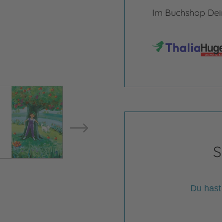
Im Buchshop Dein
Bild vergrößern
Bild ve
S
Du hast