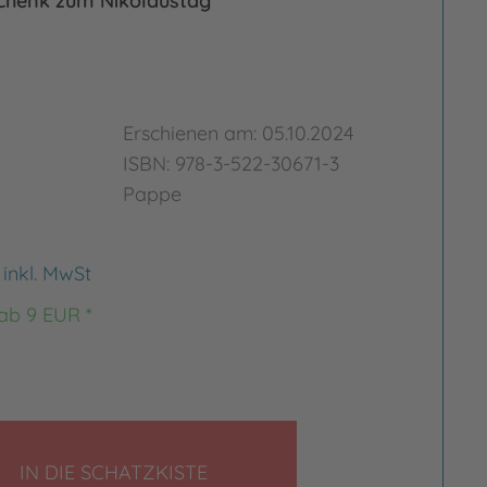
chenk zum Nikolaustag
Erschienen am: 05.10.2024
ISBN: 978-3-522-30671-3
Pappe
€
inkl. MwSt
rgrößern
Bild vergrößern
 ab 9 EUR *
LEGEN
IN DIE SCHATZKISTE