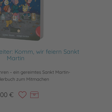
eiter: Komm, wir feiern Sankt
Dein 
Martin
Die wic
hren – ein gereimtes Sankt Martin-
derbuch zum Mitmachen
,00 €