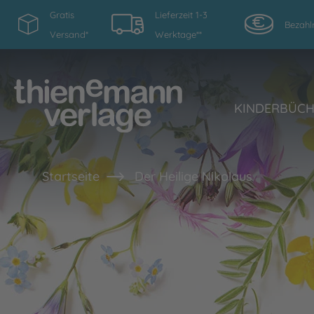
Gratis
Lieferzeit 1-3
Bezahl
Versand*
Werktage**
KINDERBÜC
Startseite
Der Heilige Nikolaus