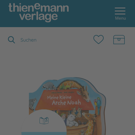
Menu
Suchbegriff eingeben