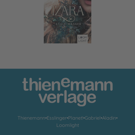
Izara 2: Stille Wasser
Thienemann
•
Esslinger
•
Planet!
•
Gabriel
•
Aladin
•
Loomlight