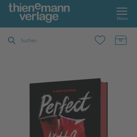
Menu
Suchbegriff eingeben