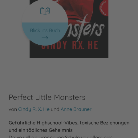
Blick ins Buch
Perfect Little Monsters
von
Cindy R. X. He
und
Anne Brauner
Gefährliche Highschool-Vibes, toxische Beziehungen
und ein tödliches Geheimnis
Dawn will an ihrer neuen Schule vor allem eins: