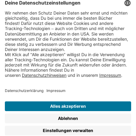
Partnerprogramm (Affiliate)
Folge uns auf
* Versandkostenfrei ab 9,00 € Bestellwert innerhalb
Deutschlands
** Lieferzeit 1-3 Werktage innerhalb Deutschlands
Thienemann-Esslinger Verlag GmbH, Blumenstraße 36, D-70182
Stuttgart
BESTELLUNG WIDERRUFEN