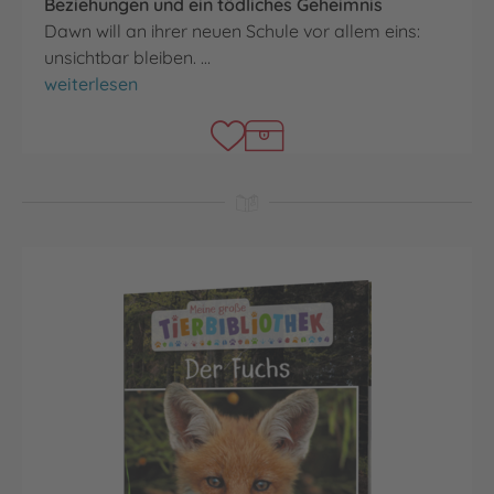
Beziehungen und ein tödliches Geheimnis
Dawn will an ihrer neuen Schule vor allem eins:
unsichtbar bleiben. …
Perfect Little Monsters
weiterlesen