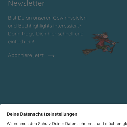
Newsletter
Bist Du an unseren Gewinnspielen
und Buchhighlights interessiert?
Dann trage Dich hier schnell und
einfach ein!
Abonniere jetzt