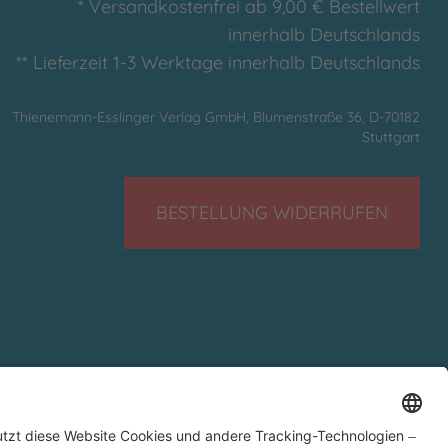
* Versandkostenfrei ab 9,00 € Bestellwert
innerhalb Deutschlands
** Lieferzeit 1-3 Werktage innerhalb Deutschlands
Thienemann-Esslinger Verlag GmbH, Blumenstraße 36, D-70182
Stuttgart
BESTELLUNG WIDERRUFEN