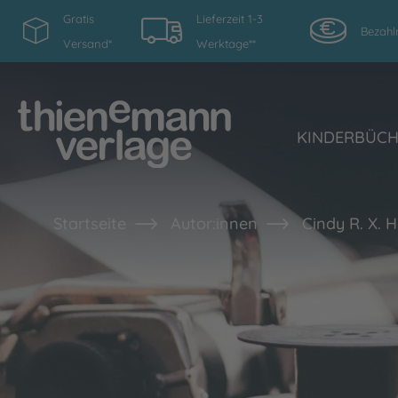
Gratis
Lieferzeit 1-3
Bezahl
Versand*
Werktage**
KINDERBÜC
Startseite
Autor:innen
Cindy R. X. 