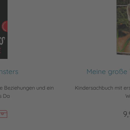
nsters
Meine große T
he Beziehungen und ein
Kindersachbuch mit ers
s Da
W
9,