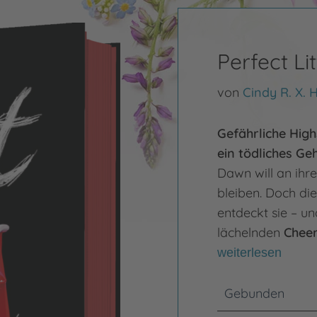
Perfect Li
von
Cindy R. X. 
Gefährliche High
ein tödliches Ge
Dawn will an ihre
bleiben. Doch die
entdeckt sie – un
lächelnden
Cheer
weiterlesen
Gebunden