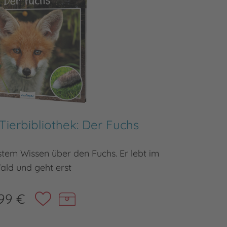
ierbibliothek: Der Fuchs
Meine 
tem Wissen über den Fuchs. Er lebt im
Kindersa
ald und geht erst
99 €