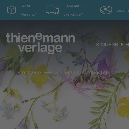
Gratis
Lieferzeit 1-3
Bezahl
Versand*
Werktage**
KINDERBÜC
Startseite
Perfect Little Monsters