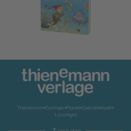
Der kleine Wassermann: Aufregung im Mühlenweiher
Thienemann
•
Esslinger
•
Planet!
•
Gabriel
•
Aladin
•
Loomlight
nach oben