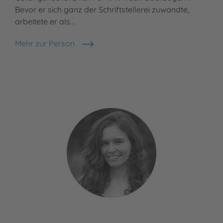
Bevor er sich ganz der Schriftstellerei zuwandte,
Ver
arbeitete er als…
Meh
Jud
Mehr zur Person
Otfried Preußler