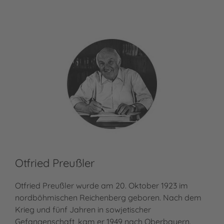
Otfried Preußler
Ju
Otfried Preußler wurde am 20. Oktober 1923 im
Jud
nordböhmischen Reichenberg geboren. Nach dem
stu
Krieg und fünf Jahren in sowjetischer
fre
Gefangenschaft, kam er 1949 nach Oberbayern.
Bea