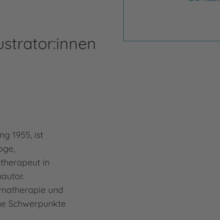
ustrator:innen
g 1955, ist
oge,
therapeut in
autor.
umatherapie und
ige Schwerpunkte