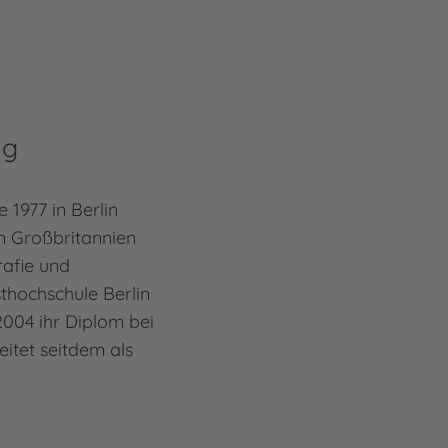
ng
 1977 in Berlin
in Großbritannien
afie und
thochschule Berlin
004 ihr Diplom bei
itet seitdem als