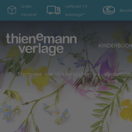
Gratis
Lieferzeit 1-3
Bezahl
Versand*
Werktage**
KINDERBÜC
Startseite
Kinderbücher
Kinderbüch