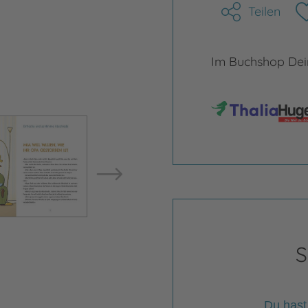
Teilen
Im Buchshop Dein
Bild vergrößern
Bild ve
S
Du hast