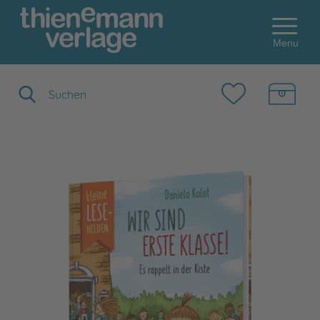
Menu
Suchbegriff eingeben