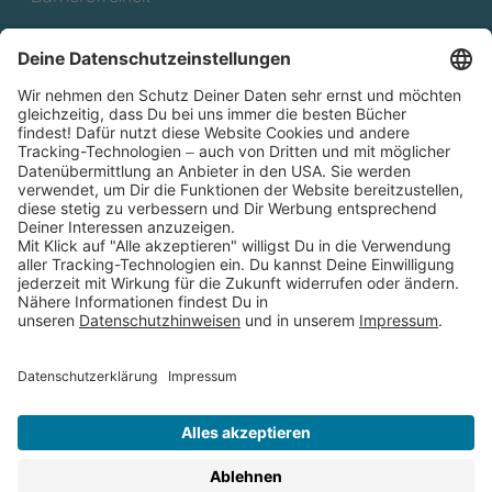
Cookies
Partnerprogramm (Affiliate)
Folge uns auf
* Versandkostenfrei ab 9,00 € Bestellwert innerhalb
Deutschlands
** Lieferzeit 1-3 Werktage innerhalb Deutschlands
Thienemann-Esslinger Verlag GmbH, Blumenstraße 36, D-70182
Stuttgart
BESTELLUNG WIDERRUFEN