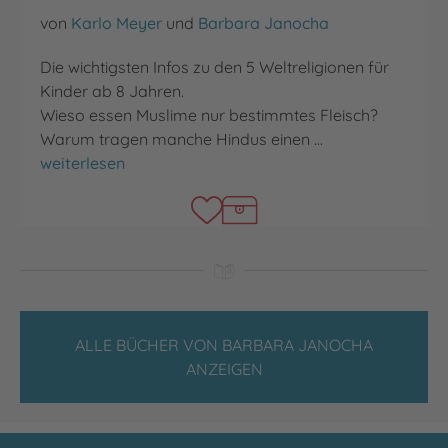
von
Karlo Meyer
und
Barbara Janocha
Die wichtigsten Infos zu den 5 Weltreligionen für
Kinder ab 8 Jahren.
Wieso essen Muslime nur bestimmtes Fleisch?
Warum tragen manche Hindus einen …
Wie ist das mit den Religionen?
weiterlesen
ALLE BÜCHER VON BARBARA JANOCHA
ANZEIGEN