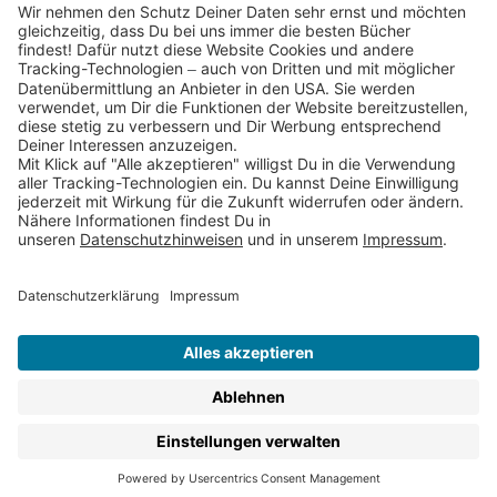
Partnerprogramm (Affiliate)
Folge uns auf
* Versandkostenfrei ab 9,00 € Bestellwert innerhalb
Deutschlands
** Lieferzeit 1-3 Werktage innerhalb Deutschlands
Thienemann-Esslinger Verlag GmbH, Blumenstraße 36, D-70182
Stuttgart
BESTELLUNG WIDERRUFEN