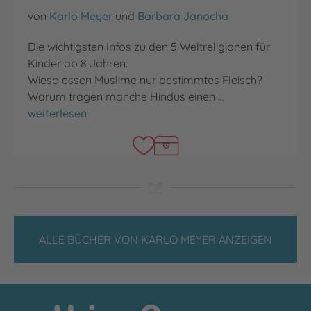
von
Karlo Meyer
und
Barbara Janocha
Die wichtigsten Infos zu den 5 Weltreligionen für
Kinder ab 8 Jahren.
Wieso essen Muslime nur bestimmtes Fleisch?
Warum tragen manche Hindus einen …
Wie ist das mit den Religionen?
weiterlesen
ALLE BÜCHER VON KARLO MEYER ANZEIGEN