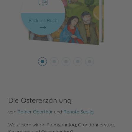
Blick ins Buch
Die Ostererzählung
von
Rainer Oberthür
und
Renate Seelig
Was feiern wir an Palmsonntag, Gründonnerstag,
Karfreitag und Ostersonntag?