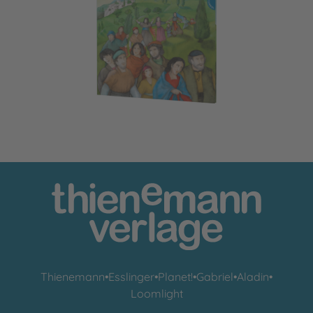
Die Ostererzählung
Thienemann
•
Esslinger
•
Planet!
•
Gabriel
•
Aladin
•
Loomlight