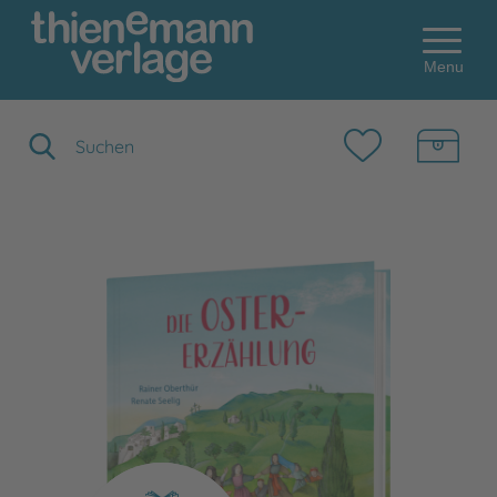
Menu
Suchbegriff eingeben