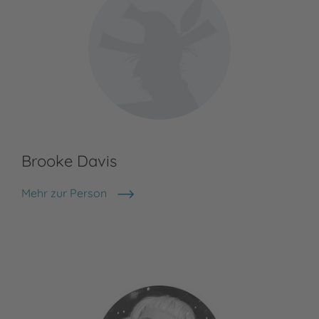
Brooke Davis
Be
Mehr zur Person
Bea
Brooke Davis
The
als
Sch
mit
Meh
Bea