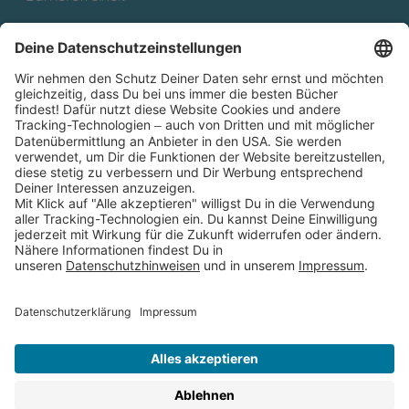
Cookies
Partnerprogramm (Affiliate)
Folge uns auf
* Versandkostenfrei ab 9,00 € Bestellwert innerhalb
Deutschlands
** Lieferzeit 1-3 Werktage innerhalb Deutschlands
Thienemann-Esslinger Verlag GmbH, Blumenstraße 36, D-70182
Stuttgart
BESTELLUNG WIDERRUFEN