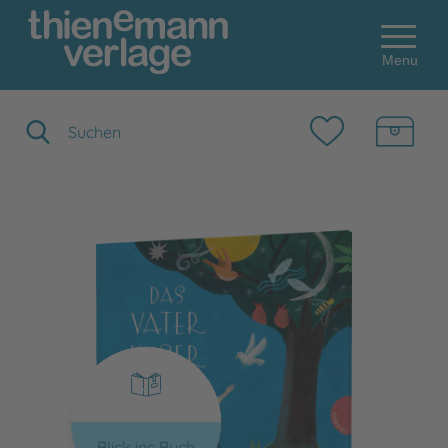
Menu
Suchbegriff eingeben
Blick ins Buch