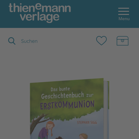
Menu
Suchbegriff eingeben