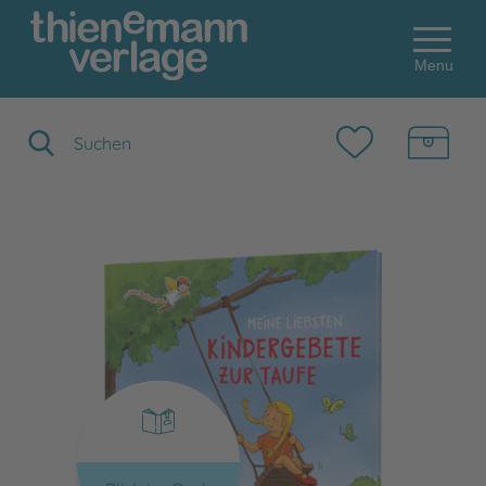
Menu
Suchbegriff eingeben