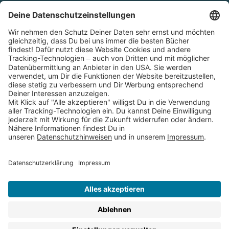
Cookies
Partnerprogramm (Affiliate)
Folge uns auf
* Versandkostenfrei ab 9,00 € Bestellwert innerhalb
Deutschlands
** Lieferzeit 1-3 Werktage innerhalb Deutschlands
Thienemann-Esslinger Verlag GmbH, Blumenstraße 36, D-70182
Stuttgart
BESTELLUNG WIDERRUFEN