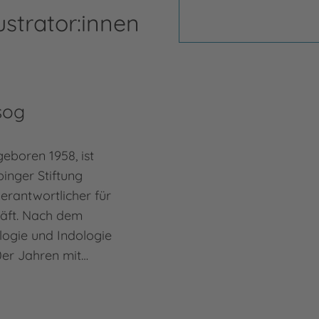
ustrator:innen
sog
geboren 1958, ist
inger Stiftung
rantwort­licher für
häft. Nach dem
logie und Indologie
80er Jahren mit…