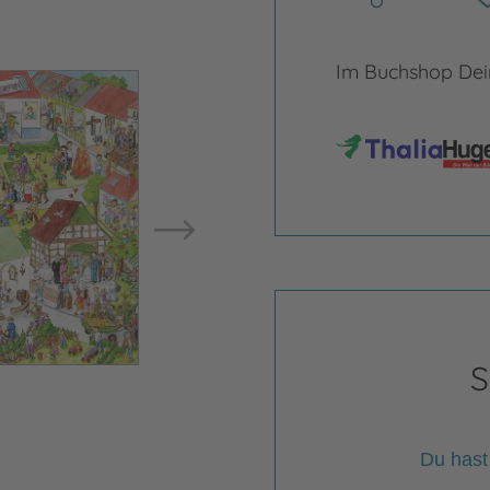
Im Buchshop Dein
Bild vergrößern
Bild ve
S
Du hast