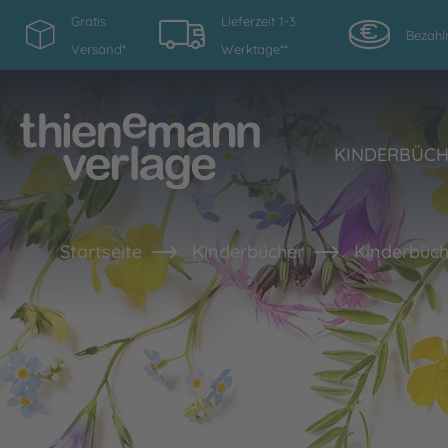
Gratis
Lieferzeit 1-3
Bezahl
Versand*
Werktage**
KINDERBÜC
Startseite
Kinderbücher
Kinderbüch