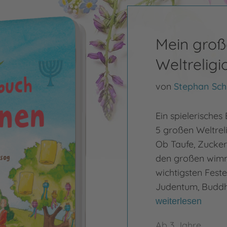
Mein gro
Weltreligi
von
Stephan Sch
Ein spielerisches
5 großen Weltreli
Ob Taufe, Zuckerf
den großen wimme
wichtigsten Feste
Judentum, Buddh
weiterlesen
Ab 3 Jahre