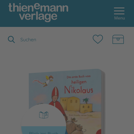
Menu
Suchbegriff eingeben
Blick ins Buch