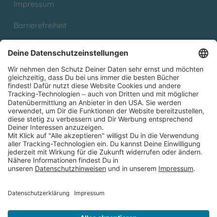
Impressum
Barrierefreiheit
Cookies
Partnerprogramm (Affiliate)
Folge uns auf
* Versandkostenfrei ab 9,00 € Bestellwert innerhalb
Deutschlands
** Lieferzeit 1-3 Werktage innerhalb Deutschlands
Thienemann-Esslinger Verlag GmbH, Blumenstraße 36, D-70182
Stuttgart