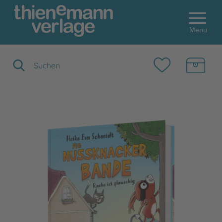
Menu
Suchbegriff eingeben