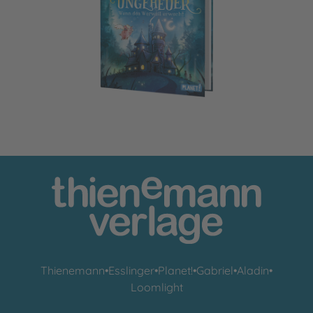
Villa Ungeheuer
Thienemann
•
Esslinger
•
Planet!
•
Gabriel
•
Aladin
•
Loomlight