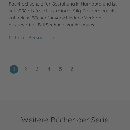
Fachhochschule für Gestaltung in Hamburg und ist
Sch
seit 1998 als freie Illustratorin tätig. Seitdem hat sie
fre
zahlreiche Bücher für verschiedene Verlage
zei
ausgestattet. Billi Seehund war ihr erstes…
Meh
Car
Mehr zur Person
Heike Vogel
Weitere Bücher der Serie