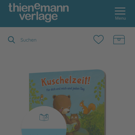
Menu
Suchbegriff eingeben