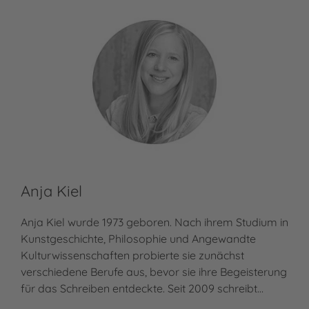
Anja Kiel
Ma
Anja Kiel wurde 1973 geboren. Nach ihrem Studium in
Mar
Kunstgeschichte, Philosophie und Angewandte
geb
Kulturwissenschaften probierte sie zunächst
Lon
verschiedene Berufe aus, bevor sie ihre Begeisterung
in B
für das Schreiben entdeckte. Seit 2009 schreibt…
Meh