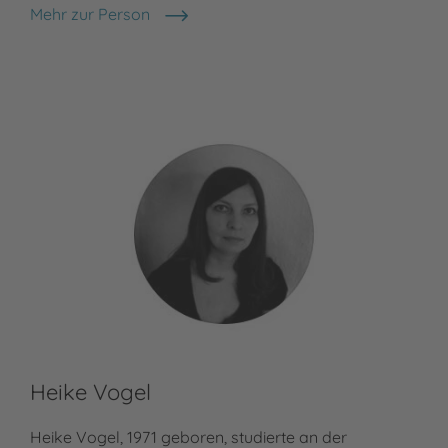
Ma
Mehr zur Person
Anja Kiel
Ca
Heike Vogel
Car
Heike Vogel, 1971 geboren, studierte an der
stu