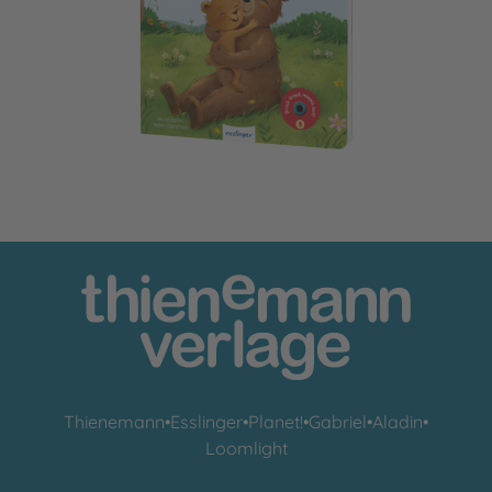
Mein Record & Play-Buch: Hab dich lieb, kleiner Schatz
Thienemann
•
Esslinger
•
Planet!
•
Gabriel
•
Aladin
•
Loomlight