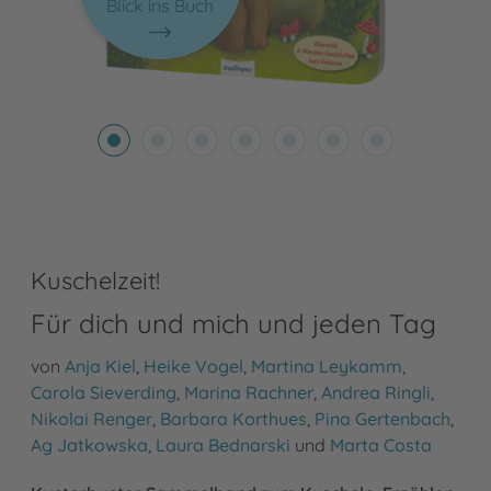
Blick ins Buch
Kuschelzeit!
Für dich und mich und jeden Tag
von
Anja Kiel
,
Heike Vogel
,
Martina Leykamm
,
Carola Sieverding
,
Marina Rachner
,
Andrea Ringli
,
Nikolai Renger
,
Barbara Korthues
,
Pina Gertenbach
,
Ag Jatkowska
,
Laura Bednarski
und
Marta Costa