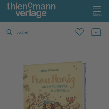
Menu
Suchbegriff eingeben