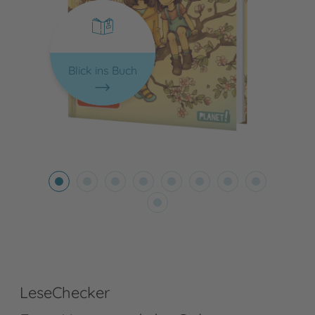
Blick ins Buch
LeseChecker