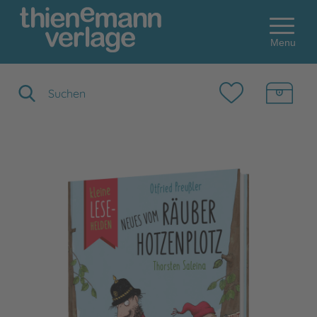
Menu
Suchbegriff eingeben