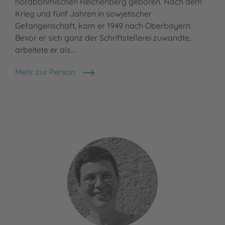
nordböhmischen Reichenberg geboren. Nach dem
der
Krieg und fünf Jahren in sowjetischer
Ham
Gefangenschaft, kam er 1949 nach Oberbayern.
Nac
Bevor er sich ganz der Schriftstellerei zuwandte,
ges
arbeitete er als…
Meh
Tho
Mehr zur Person
Otfried Preußler