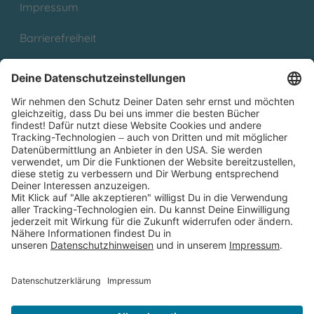
Impressum
Barrierefreiheit
Cookies
Partnerprogramm (Affiliate)
Folge uns auf
* Versandkostenfrei ab 9,00 € Bestellwert innerhalb
Deutschlands
** Lieferzeit 1-3 Werktage innerhalb Deutschlands
Thienemann-Esslinger Verlag GmbH, Blumenstraße 36, D-70182
Stuttgart