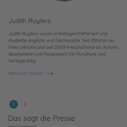
F.
Judith Ruyters
Fra
Judith Ruyters wuchs in Ratingen/NRW auf und
Ess
studierte Anglistik und Germanistik. Seit 2004 ist sie
und
freie Lektorin und seit 2009 freischaffend als Autorin,
Zwe
Bearbeiterin und Regisseurin für Rundfunk und
ill
Verlage tätig.
Meh
F. J
Mehr zur Person
Judith Ruyters
Das sagt die Presse