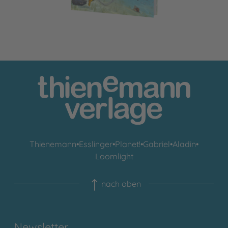
Thienemann
•
Esslinger
•
Planet!
•
Gabriel
•
Aladin
•
Loomlight
nach oben
Newsletter