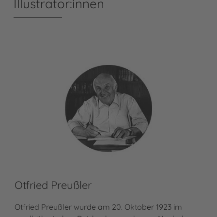
Illustrator:innen
Otfried Preußler
Th
Otfried Preußler wurde am 20. Oktober 1923 im
Tho