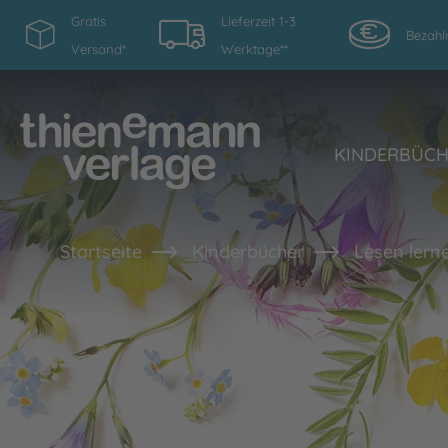
Gratis
Lieferzeit 1-3
Bezahl
Versand*
Werktage**
KINDERBÜC
Startseite
Kinderbücher
Lesen lern