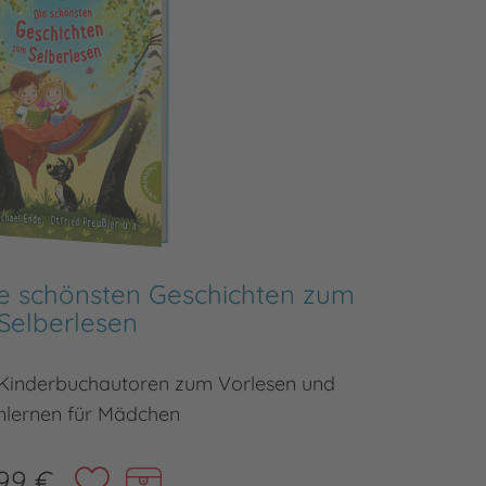
Die schönsten Geschichten zum
Ich ka
Selberlesen
r Kinderbuchautoren zum Vorlesen und
Das per
nlernen für Mädchen
99 €