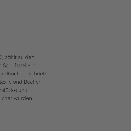
Mehr
Max 
Nin
Nina
) zählt zu den
sie e
Schriftstellern.
verh
endbüchern schrieb
Rhei
htexte und Bücher
Kirs
rstücke und
Mitt
Bücher wurden
Kind
Mehr
Nina