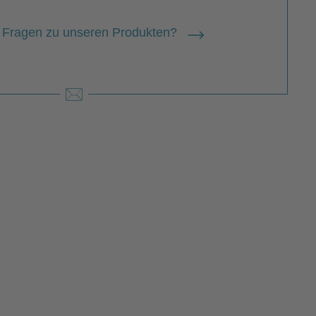
 Fragen zu unseren Produkten?
x Kruse
Kruse wurde 1921 in Bad Kösen an der
e geboren. Seine Mutter war die
hmte Puppenschöpferin Käthe Kruse.
ax Kruse schon immer Schriftsteller
en wollte, übergab er die Firma seiner
er, die er wieder aufgebaut hatte, an…