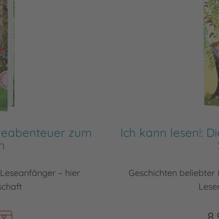
erdeabenteuer zum
Ich kann lesen!: 
n
Leseanfänger – hier
Geschichten beliebte
schaft
Lese
8,