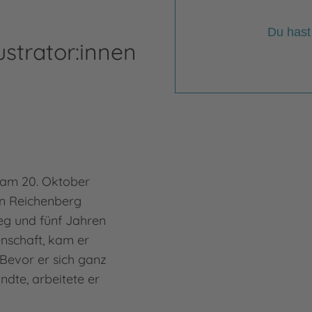
Du hast
ustrator:innen
Ma
 am 20. Oktober
Max 
n Reichenberg
Saal
eg und fünf Jahren
berü
enschaft, kam er
Da M
Bevor er sich ganz
werd
andte, arbeitete er
Mutt