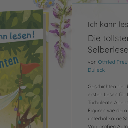
Ich kann le
Die tollst
Selberles
von
Otfried Preu
Dulleck
Geschichten der 
ersten Lesen für
Turbulente Abent
Figuren wie dem
unterhaltsame S
Von großen Autor