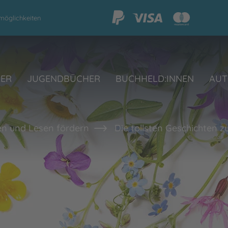
möglichkeiten
HER
JUGENDBÜCHER
BUCHHELD:INNEN
AUT
en und Lesen fördern
Die tollsten Geschichten z