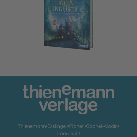
Villa Ungeheuer
Thienemann
•
Esslinger
•
Planet!
•
Gabriel
•
Aladin
•
Loomlight