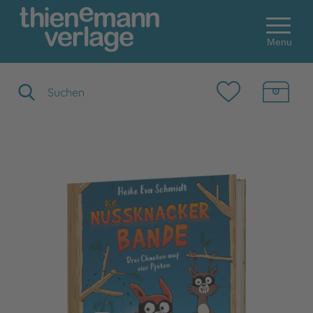
Menu
Suchbegriff eingeben