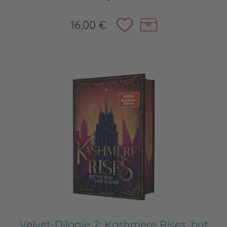
16,00 €
Velvet-Dilogie 2: Kashmere Rises, but