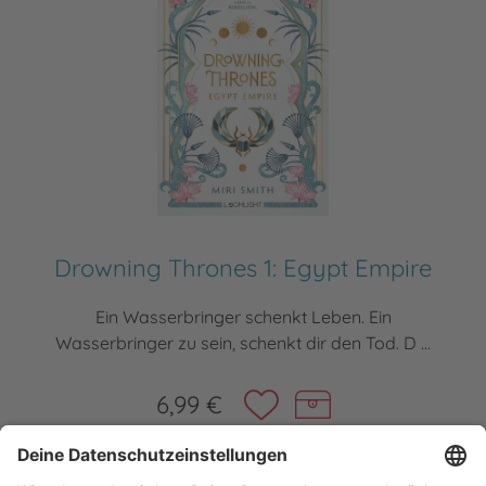
Drowning Thrones 1: Egypt Empire
Ein Wasserbringer schenkt Leben. Ein
Wasserbringer zu sein, schenkt dir den Tod. D ...
6,99 €