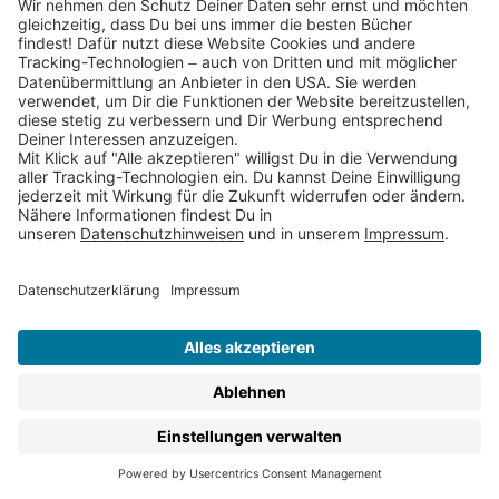
1
2
3
Thienemann
•
Esslinger
•
Planet!
•
Gabriel
•
Aladin
•
Loomlight
nach oben