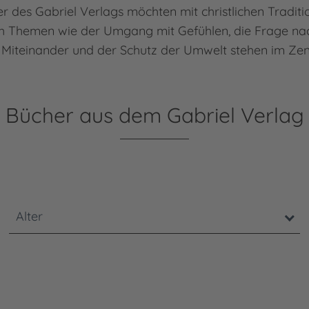
r des Gabriel Verlags möchten mit christlichen Tradit
h Themen wie der Umgang mit Gefühlen, die Frage na
 Miteinander und der Schutz der Umwelt stehen im Ze
Bücher aus dem Gabriel Verlag
enden Filter dazu führt, dass die Seite bei jeder Ände
Alter