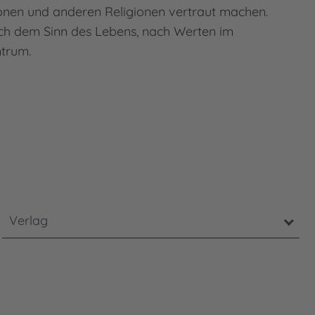
ionen und anderen Religionen vertraut machen.
ch dem Sinn des Lebens, nach Werten im
ntrum.
rung neu geladen wird, um die aktualisierten Ergebniss
Verlag