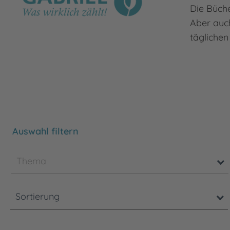
Die Büche
Aber auc
täglichen
Bitte beachten Sie, dass die Benutzung der nachsteh
Auswahl filtern
Thema
Sortierung