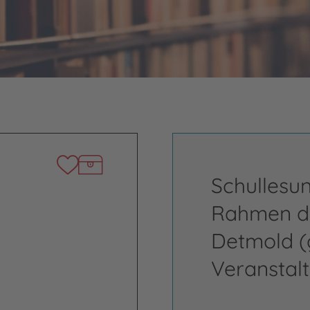
Schullesun
Rahmen de
Detmold (
Veranstal