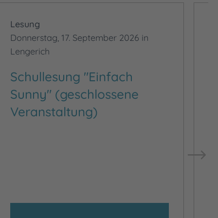
Lesung
L
Donnerstag, 17. September 2026 in
Fr
Lengerich
K
Schullesung "Einfach
„
Sunny" (geschlossene
R
Veranstaltung)
B