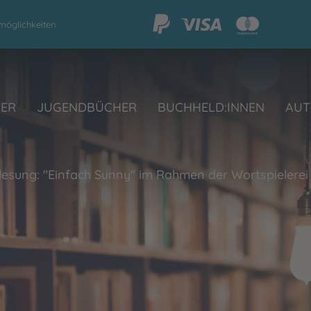
möglichkeiten
HER
JUGENDBÜCHER
BUCHHELD:INNEN
AUT
lesung: "Einfach Sunny" im Rahmen der Wortspielerei