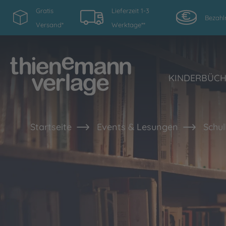
Gratis
Lieferzeit 1-3
Bezahl
Versand*
Werktage**
KINDERBÜC
Startseite
Events & Lesungen
Schul