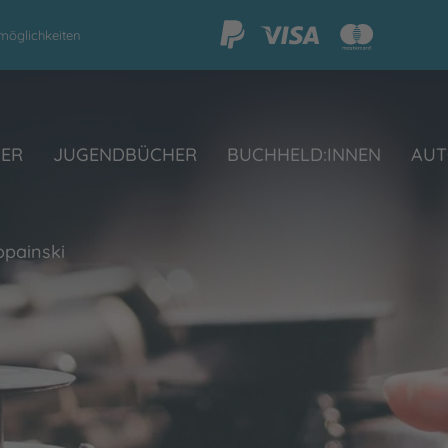
möglichkeiten
HER
JUGENDBÜCHER
BUCHHELD:INNEN
AUT
opainski