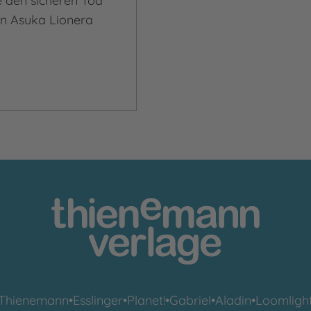
e den sicheren Tod
in Asuka Lionera
Thienemann
•
Esslinger
•
Planet!
•
Gabriel
•
Aladin
•
Loomligh