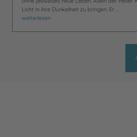
ohne jedwedes neue Leben. Allein der Heiler 
Licht in ihre Dunkelheit zu bringen. Er …
Wie der Tag so dunkel
weiterlesen