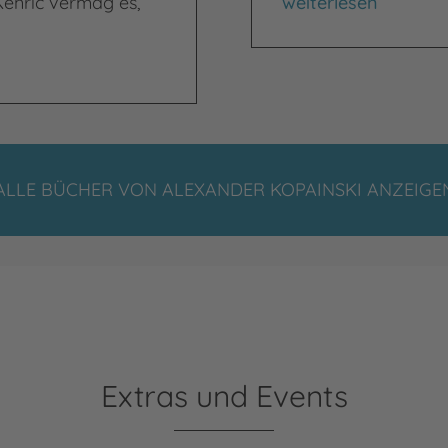
Darker Things
Kenric vermag es,
weiterlesen
ALLE BÜCHER VON ALEXANDER KOPAINSKI ANZEIGE
Extras und Events