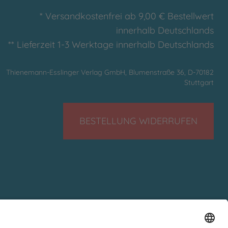
* Versandkostenfrei ab 9,00 € Bestellwert
innerhalb Deutschlands
** Lieferzeit 1-3 Werktage innerhalb Deutschlands
Thienemann-Esslinger Verlag GmbH, Blumenstraße 36, D-70182
Stuttgart
BESTELLUNG WIDERRUFEN