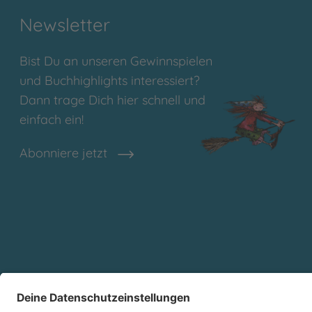
Newsletter
Bist Du an unseren Gewinnspielen
und Buchhighlights interessiert?
Dann trage Dich hier schnell und
einfach ein!
Abonniere jetzt