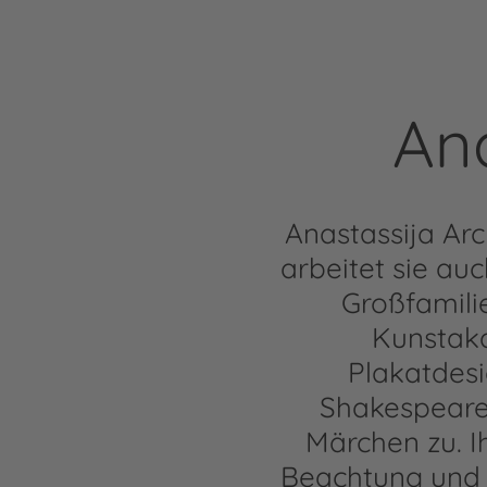
An
Anastassija Ar
arbeitet sie au
Großfamili
Kunstaka
Plakatdesi
Shakespeare,
Märchen zu. I
Beachtung und 