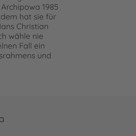
a Archipowa 1985
dem hat sie für
Hans Christian
ch wähle nie
lnen Fall ein
gsrahmens und
“
a