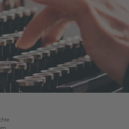
chte
ten