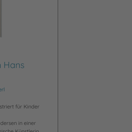
n Hans
rl
triert für Kinder
dersen in einer
ische Künstlerin