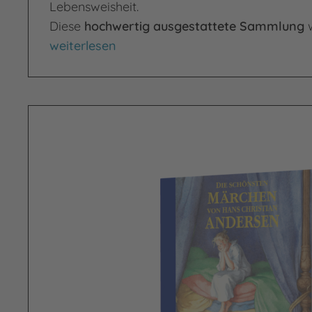
Lebensweisheit.
Diese
hochwertig ausgestattete Sammlung
w
Die schönsten Märchen von Hans Christian 
weiterlesen