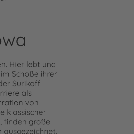
owa
. Hier lebt und
 im Schoße ihrer
er Surikoff
riere als
tration von
e klassischer
, finden große
 ausgezeichnet.