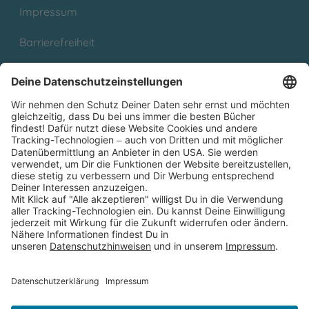
Impressum
Barrierefreiheit
Cookies
Partnerprogramm (Affiliate)
Folge uns auf
* Versandkostenfrei ab 9,00 € Bestellwert innerhalb
Deutschlands
** Lieferzeit 1-3 Werktage innerhalb Deutschlands
Thienemann-Esslinger Verlag GmbH, Blumenstraße 36, D-70182
Stuttgart