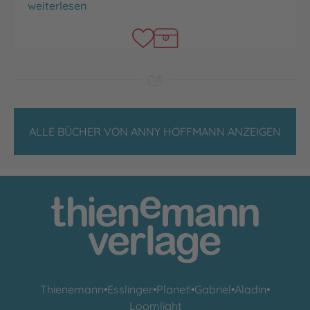
Märchen der Brüder Grimm
weiterlesen
ALLE BÜCHER VON ANNY HOFFMANN ANZEIGEN
Thienemann
•
Esslinger
•
Planet!
•
Gabriel
•
Aladin
•
Loomlight