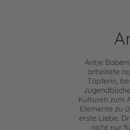
A
Antje Babend
arbeitete n
Töpferin, be
Jugendbüchern
Kulturen zum 
Elemente zu ü
erste Liebe, 
nicht nur f