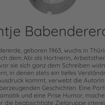
ntje Babenderer
ererde, geboren 1963, wuchs in Thür
ach dem Abi als Hortnerin, Arbeitsthe
vor sie sich ganz dem Schreiben widm
, in denen stets ein tiefes Verständ
Ausdruck kommt, verwebt die Autorin
berzeugenden Geschichten. Eine Port
Dramatik und eine Prise Humor, mach
ür die beabsichtigte Zielgruppe intere