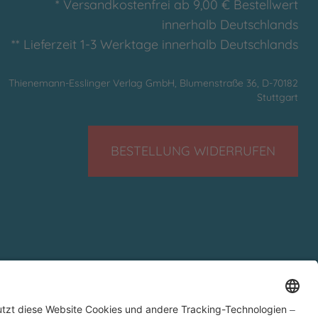
* Versandkostenfrei ab 9,00 € Bestellwert
innerhalb Deutschlands
** Lieferzeit 1-3 Werktage innerhalb Deutschlands
Thienemann-Esslinger Verlag GmbH, Blumenstraße 36, D-70182
Stuttgart
BESTELLUNG WIDERRUFEN