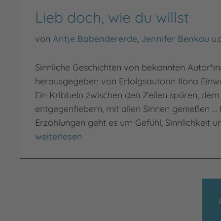
Lieb doch, wie du willst
von
Antje Babendererde
,
Jennifer Benkau
u.a
Sinnliche Geschichten von bekannten Autor*in
herausgegeben von Erfolgsautorin Ilona Einw
Ein Kribbeln zwischen den Zeilen spüren, de
entgegenfiebern, mit allen Sinnen genießen … 
Erzählungen geht es um Gefühl, Sinnlichkeit un
Lieb doch, wie du willst
weiterlesen