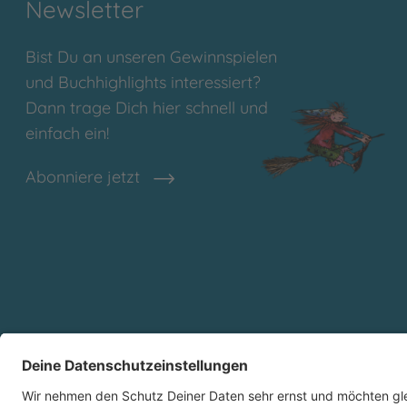
Newsletter
Bist Du an unseren Gewinnspielen
und Buchhighlights interessiert?
Dann trage Dich hier schnell und
einfach ein!
Abonniere jetzt