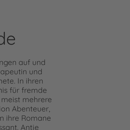
de
ingen auf und
rapeutin und
ete. In ihren
nis für fremde
 meist mehrere
ion Abenteuer,
en ihre Romane
ssant. Antje