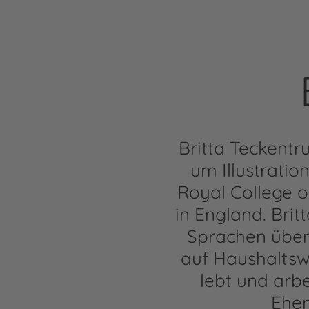
Britta Teckentr
um Illustrati
Royal College of
in England. Brit
Sprachen überse
auf Haushaltsw
lebt und arbe
Ehem