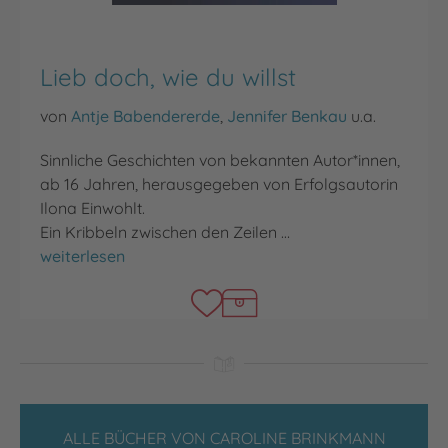
Lieb doch, wie du willst
von
Antje Babendererde
,
Jennifer Benkau
u.a.
Sinnliche Geschichten von bekannten Autor*innen,
ab 16 Jahren, herausgegeben von Erfolgsautorin
Ilona Einwohlt.
Ein Kribbeln zwischen den Zeilen …
Lieb doch, wie du willst
weiterlesen
ALLE BÜCHER VON CAROLINE BRINKMANN