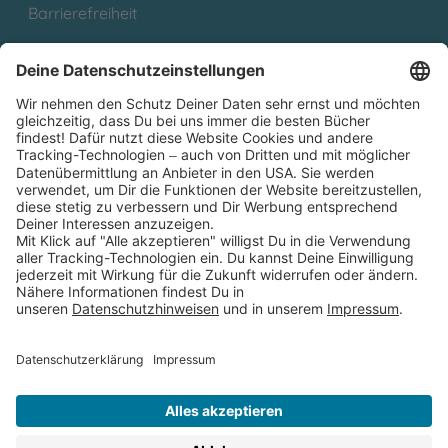
Barrierefreiheit
Cookies
Partnerprogramm (Affiliate)
Folge uns auf
* Versandkostenfrei ab 9,00 € Bestellwert innerhalb
Deutschlands
** Lieferzeit 1-3 Werktage innerhalb Deutschlands
Thienemann-Esslinger Verlag GmbH, Blumenstraße 36, D-70182
Stuttgart
BESTELLUNG WIDERRUFEN