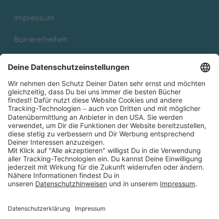
Impressum
Barrierefreiheit
Cookies
Partnerprogramm (Affiliate)
Folge uns auf
* Versandkostenfrei ab 9,00 € Bestellwert innerhalb
Deutschlands
** Lieferzeit 1-3 Werktage innerhalb Deutschlands
Thienemann-Esslinger Verlag GmbH, Blumenstraße 36, D-70182