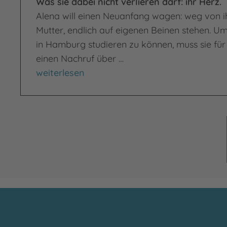
Was sie dabei nicht verlieren darf: ihr Herz.
Alena will einen Neuanfang wagen: weg von i
Mutter, endlich auf eigenen Beinen stehen. U
in Hamburg studieren zu können, muss sie für
einen Nachruf über …
Forget me Someday
weiterlesen