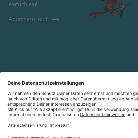
einfach ein!
Abonniere jetzt